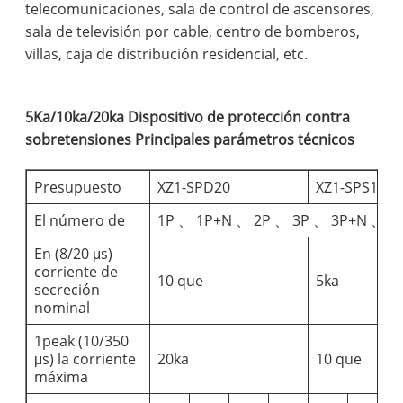
telecomunicaciones, sala de control de ascensores,
sala de televisión por cable, centro de bomberos,
villas, caja de distribución residencial, etc.
5Ka/10ka/20ka Dispositivo de protección contra
sobretensiones Principales parámetros técnicos
Presupuesto
XZ1-SPD20
XZ1-SPS10
El número de
1P 、 1P+N 、 2P 、 3P 、 3P+N 、 4
En (8/20 μs)
corriente de
10 que
5ka
secreción
nominal
1peak (10/350
μs) la corriente
20ka
10 que
máxima