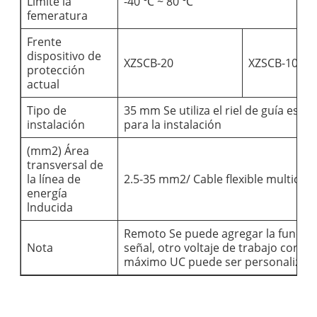
Limite la
-40 ℃ ~ 80 ℃
femeratura
Frente
dispositivo de
XZSCB-20
XZSCB-10
protección
actual
Tipo de
35 mm Se utiliza el riel de guía está
instalación
para la instalación
(mm2) Área
transversal de
la línea de
2.5-35 mm2/ Cable flexible multicor
energía
lnducida
Remoto Se puede agregar la función
Nota
señal, otro voltaje de trabajo conti
máximo UC puede ser personalizad