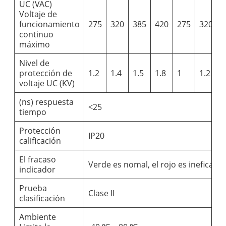
UC (VAC)
Voltaje de
funcionamiento
275
320
385
420
275
320
continuo
máximo
Nivel de
protección de
1.2
1.4
1.5
1.8
1
1.2
1
voltaje UC (KV)
(ns) respuesta
<25
tiempo
Protección
IP20
calificación
El fracaso
Verde es nomal, el rojo es ineficaz
indicador
Prueba
Clase II
clasificación
Ambiente