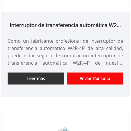
Interruptor de transferencia automática W2R-
4P
Como un fabricante profesional de interruptor de
transferencia automático W2R-4P de alta calidad,
puede estar seguro de comprar un interruptor de
transferencia automática W2R-4P de nuestra
fábrica. Y le ofreceremos el mejor servicio posterior
y la entrega oportuna. Los interruptores de
Leer más
Enviar Consulta
transferencia automáticos de potencia dual son
interruptores de transferencia de potencia
domésticos en miniatura recientemente
desarrollados. Este interruptor se usa
principalmente para probar si la fuente de
alimentación normal o en espera es normal.
Cuando la fuente de alimentación normal es