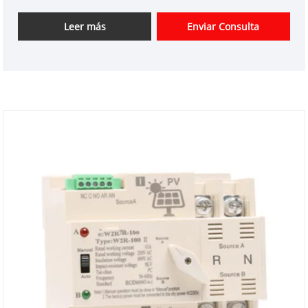
aislamiento GATS-G (ATS) de nuestra fábrica. Y le
ofreceremos el mejor servicio postventa y entrega
Leer más
Enviar Consulta
oportuna. El diagrama de cableado principal para
ver la imagen. El poder de control se deriva de la
potencia normal, las fases de poder de emergencia.
Ⅰ y ⅱ Potencia de control de línea AC220V Conectado
con el terminal 102 ~ 103,104 ~ 105
Respectivamente, 102 y 104 son la línea de potencia
normal y la línea viva de potencia de emergencia
respectiva. El terminal 101,106 actúa como una
lámpara de señal para controlar la fuente de
alimentación. Nota: 101 y 106 no pudieron
conectarse con ninguna otra línea. Cuando esté
arriba (debajo) de la línea de entrada, debajo
(arriba) terminal ⅰ y ⅱ Las fases de línea A, B, B se
conectarán con líneas de cobre o líneas que actúan
como salida.