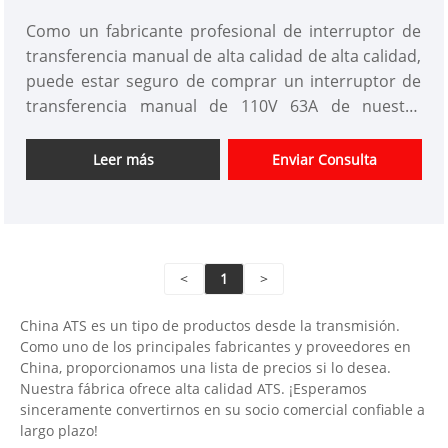
63A
Como un fabricante profesional de interruptor de
transferencia manual de alta calidad de alta calidad,
puede estar seguro de comprar un interruptor de
transferencia manual de 110V 63A de nuestra
fábrica. Y le ofreceremos el mejor servicio postventa
y entrega oportuna. 10V 63A Interruptor de
Leer más
Enviar Consulta
transferencia manual El interruptor de circuito de
enclavamiento es un nuevo tipo de disyuntor con
un mecanismo entrelazado desarrollado de forma
independiente por nuestra empresa. Este producto
<
1
>
agrega una función de enclavamiento basada en el
interruptor de circuito pequeño original, es decir,
China ATS es un tipo de productos desde la transmisión.
cuando un lado del interruptor de circuito está
Como uno de los principales fabricantes y proveedores en
cerrado, el otro lado del interruptor de circuito solo
China, proporcionamos una lista de precios si lo desea.
puede permanecer desconectado para lograrlo.
Nuestra fábrica ofrece alta calidad ATS. ¡Esperamos
sinceramente convertirnos en su socio comercial confiable a
largo plazo!