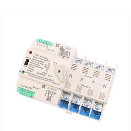
interruptores de transferencia de potencia
domésticos en miniatura recientemente
desarrollados. Este interruptor se usa
principalmente para probar si la fuente de
alimentación normal o en espera es normal.
Cuando la fuente de alimentación normal es
anormal, la fuente de alimentación de respaldo
funcionará inmediatamente para garantizar la
continuidad, confiabilidad y seguridad de la fuente
de alimentación. Este producto está especialmente
diseñado para la instalación de TV de pista
doméstica y se usa especialmente para la caja de
distribución PZ30.