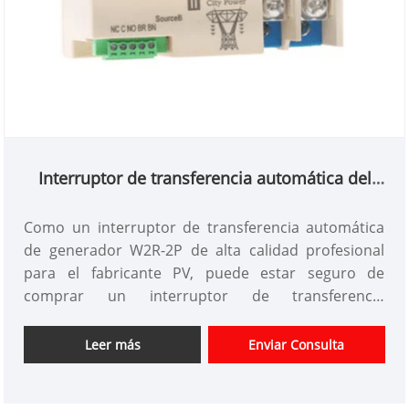
Interruptor de transferencia automática del
generador W2R-2P para PV
Como un interruptor de transferencia automática
de generador W2R-2P de alta calidad profesional
para el fabricante PV, puede estar seguro de
comprar un interruptor de transferencia
automática del generador W2R-2P para PV desde
nuestra fábrica. Y le ofreceremos el mejor servicio
Leer más
Enviar Consulta
posterior y la entrega oportuna. Los interruptores
de transferencia automáticos de potencia dual son