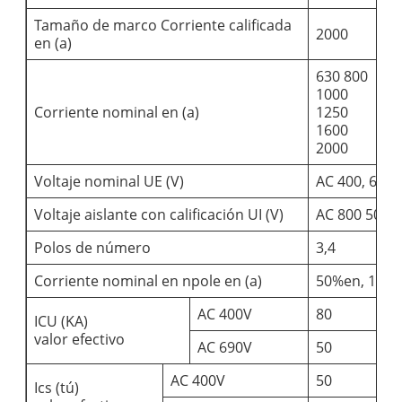
Tamaño de marco Corriente calificada
2000
3
en (a)
630 800
1000
2
Corriente nominal en (a)
1250
2
1600
2
2000
Voltaje nominal UE (V)
AC 400, 690 
Voltaje aislante con calificación UI (V)
AC 800 50Hz
Polos de número
3,4
Corriente nominal en npole en (a)
50%en, 100
AC 400V
80
1
ICU (KA)
valor efectivo
AC 690V
50
6
AC 400V
50
6
Ics (tú)