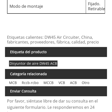
Fijado.
F
Modo de montaje
Retirable
R
Etiquetas calientes: DW45 Air Circuiter, China,
fabricantes, proveedores, fábrica, calidad, precio
Etiqueta del producto
Disyuntor de aire DW45 ACB
Categoría relacionada
MCB
Rccb-rcbo
MCCB
VCB
ACB
Otro
Enviar Consulta
Por favor, siéntase libre de dar su consulta en el
siguiente formulario. Le responderemos en 24