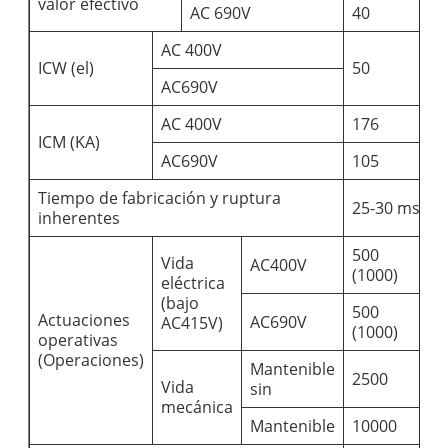
valor efectivo
AC 690V
40
5
AC 400V
ICW (el)
50
6
AC690V
AC 400V
176
2
ICM (KA)
AC690V
105
1
Tiempo de fabricación y ruptura
25-30 ms
inherentes
500
5
Vida
AC400V
(1000)
(
eléctrica
(bajo
500
5
Actuaciones
AC690V
AC415V)
(1000)
(
operativas
(Operaciones)
Mantenible
2500
2
Vida
sin
mecánica
Mantenible
10000
1