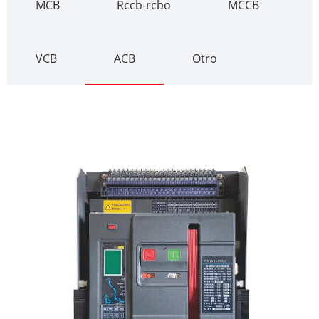
MCB
Rccb-rcbo
MCCB
VCB
ACB
Otro