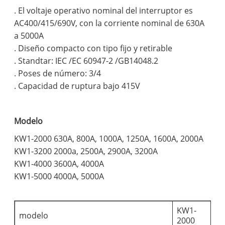
. El voltaje operativo nominal del interruptor es
AC400/415/690V, con la corriente nominal de 630A
a 5000A
. Diseño compacto con tipo fijo y retirable
. Standtar: IEC /EC 60947-2 /GB14048.2
. Poses de número: 3/4
. Capacidad de ruptura bajo 415V
Modelo
KW1-2000 630A, 800A, 1000A, 1250A, 1600A, 2000A
KW1-3200 2000a, 2500A, 2900A, 3200A
KW1-4000 3600A, 4000A
KW1-5000 4000A, 5000A
KW1-
K
modelo
2000
3