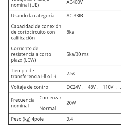
AC400V
nominal (UE)
Usando la categoría
AC-33IB
Capacidad de conexión
de cortocircuito con
8ka
calificación
Corriente de
resistencia a corto
5ka/30 ms
plazo (LCW)
Tiempo de
2.5s
transferencia I-ll o ll-i
Voltaje de control
DC24V 、 48V 、 110V ， AC
Comenzar
Frecuencia
20W
nominal
Normal
Peso (kg) 4pole
3.4