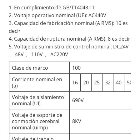
1. En cumplimiento de GB/T14048.11
2. Voltaje operativo nominal (UE): AC440V
3. Capacidad de fabricación nominal (A RMS): 10 es
decir
4. Capacidad de ruptura nominal (A RMS): 8 es decir
5. Voltaje de suministro de control nominal: DC24V
、 48V 、 110V 、 AC220V
Clase de marco
100
Corriente nominal en
16
20
25
32
40
50
(a)
Voltaje de aislamiento
690V
nominal (UI)
Voltaje de soporte de
conmoción cerebral
8KV
nominal (uimp)
Voltaje de trabajo