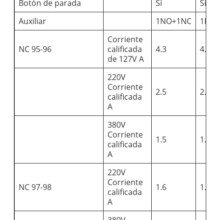
Botón de parada
Sí
Sí
Auxiliar
1NO+1NC
1NO
Corriente
NC 95-96
calificada
4.3
4.3
de 127V A
220V
Corriente
2.5
2.5
calificada
A
380V
Corriente
1.5
1.5
calificada
A
220V
Corriente
NC 97-98
1.6
1.6
calificada
A
380V