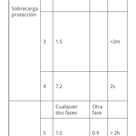
Sobrecarga
protección
3
1.5
<2m
4
7.2
2s
Cualquier
Otra
dos fases
fase
5
1.0
0.9
> 2h