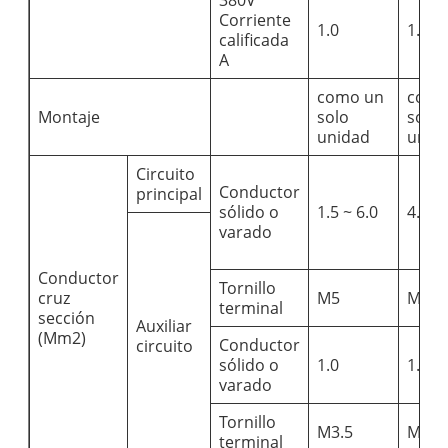
Corriente
1.0
1.0
calificada
A
como un
como
Montaje
solo
solo
unidad
unid
Circuito
Conductor
principal
sólido o
1.5 ~ 6.0
4.0 ~
varado
Conductor
Tornillo
cruz
M5
M6
terminal
sección
Auxiliar
(Mm2)
Conductor
circuito
sólido o
1.0
1.0
varado
Tornillo
M3.5
M3.5
terminal