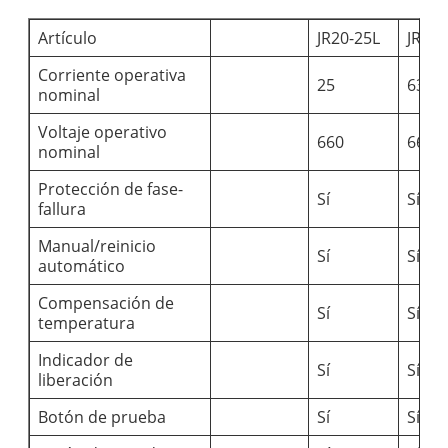
Artículo
JR20-25L
JR20-
Corriente operativa
25
63
nominal
Voltaje operativo
660
660
nominal
Protección de fase-
Sí
Sí
fallura
Manual/reinicio
Sí
Sí
automático
Compensación de
Sí
Sí
temperatura
Indicador de
Sí
Sí
liberación
Botón de prueba
Sí
Sí