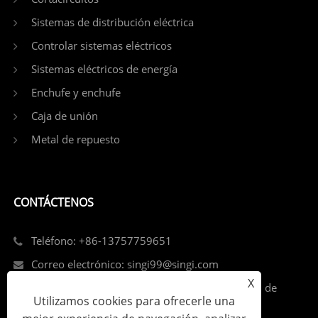
Sistemas de distribución eléctrica
Controlar sistemas eléctricos
Sistemas eléctricos de energía
Enchufe y enchufe
Caja de unión
Metal de repuesto
CONTÁCTENOS
Teléfono: +86-13757759651
Correo electrónico: singi99@singi.com
X
Add: La calle Louqiao, distrito de Ouhai, ciudad de
Utilizamos cookies para ofrecerle una
Wenzhou, provincia de Zhejiang