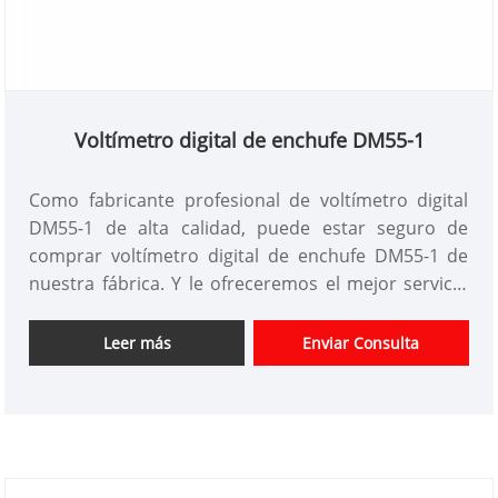
Voltímetro digital de enchufe DM55-1
Como fabricante profesional de voltímetro digital
DM55-1 de alta calidad, puede estar seguro de
comprar voltímetro digital de enchufe DM55-1 de
nuestra fábrica. Y le ofreceremos el mejor servicio
posterior y la entrega oportuna. Voltímetro digital
de enchufe de la serie DM55 de alta calidad de
Leer más
Enviar Consulta
proveedores chinos, kg de productos eléctricos de
menor voltaje, como medidor de energía,
transformador de corriente, inversor de frecuencia,
arranque suave, potencia de potencia, durante
muchos años. Nuestros productos tienen una