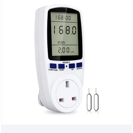
buena ventaja de precio y cubren la mayor parte de
los mercados de América del Sur, Medio Oriente,
África y el sudeste de Asia. Esperamos convertirnos
en su socio a largo plazo en China.