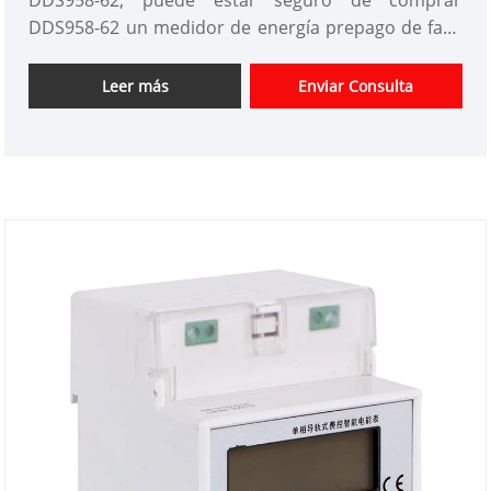
DDS958-62, puede estar seguro de comprar
DDS958-62 un medidor de energía prepago de fase
de DDS958-62 de nuestra fábrica. Y le ofreceremos
el mejor servicio posventa y entrega oportuna.
Leer más
Enviar Consulta
Productos personalizados de alta calidad DDS958-
62 Medidor de energía prepago de una sola fase de
proveedores y fabricantes de China, CJ Electric tiene
una amplia gama de productos para satisfacer las
diferentes necesidades de nuestros clientes en todo
el mundo. Nuestro compromiso con una calidad
superior, tecnología innovadora y un excelente
servicio al cliente nos hace destacar en nuestra
industria.