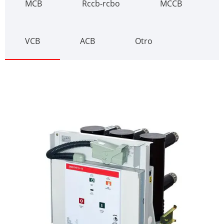
MCB
Rccb-rcbo
MCCB
VCB
ACB
Otro